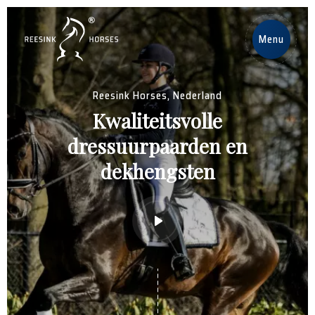
NL
Menu
Home
Reesink Horses, Nederland
Kwaliteitsvolle
Paarden
dressuurpaarden en
Hengsten
dekhengsten
Nieuws
Over ons
Contact