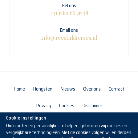
Bel ons
+31 6 82 66 36 38
Email ons
info@reesinkhorses.nl
Home
Hengsten
Nieuws
Over ons
Contact
Privacy
Cookies
Disclaimer
Cookie instellingen
Om u beter en persoonlijker te helpen, gebruiken wij cookies en
vergelijkbare technologieën. Met de cookies volgen wij en derden