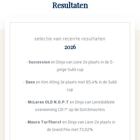
Resultaten
selectie van recente resultaten
2026
-
Succession
en Dinja van Liere 2e plaats in de 5-
jarige Subli cup
-
Daxx
en Kim Alting 3e plaats met 85,4% in de Subli
cup
-
McLaren OLD N.O.P.T
en Dinja van Liere
dubbele
overwinning CDI 1* op de Dutchmasters
-
Mauro Turfhorst
en Dinja van Liere 2e plaats in
de Grand Prix met 73,02%